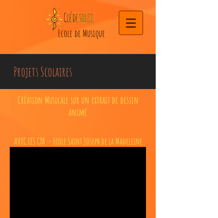
Ecole de Musique
Projets Scolaires
Création Musicale sur un extrait de dessin
animé
AVEC LES CPA - Ecole Saint Joseph de la Madeleine