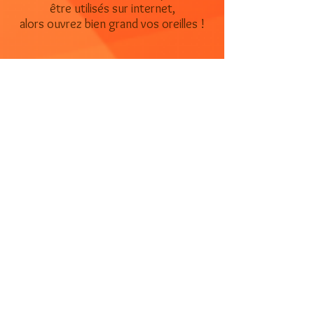
être utilisés sur internet,
alors ouvrez bien grand vos oreilles !
Contact
06 73 27 62 31
contact@cledesoleil.fr
Ne manquez aucune actualité
en nous laissant votre adresse
e-mail.
Email