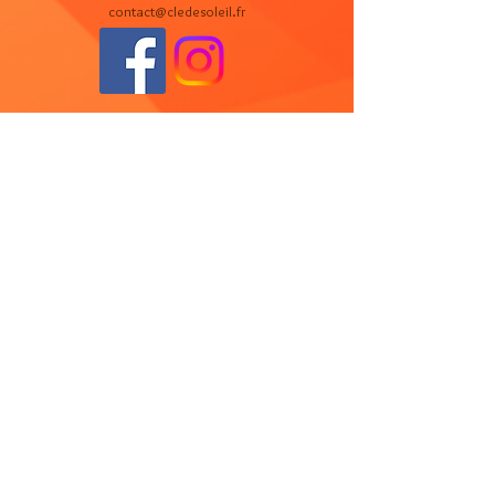
contact@cledesoleil.fr
Ne manquez aucune actualité
en nous laissant votre adresse
e-mail.
Email
Envoyer
Pays d'Aix
Pays d'Aubagne et de l'Etoile
Marseille Provence